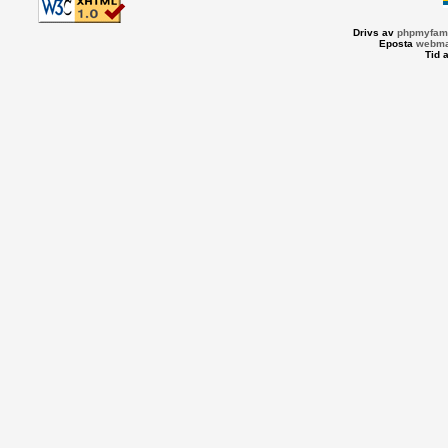
Drivs av
phpmyfami
Eposta
webma
Tid 