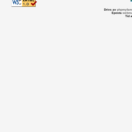
Drivs av
phpmyfami
Eposta
webma
Tid 