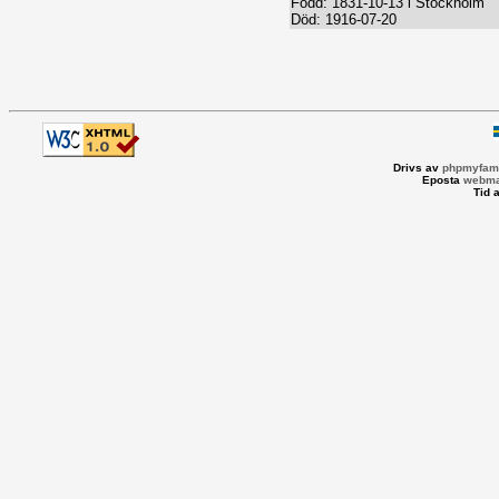
Född: 1831-10-13 i Stockholm
Död: 1916-07-20
Drivs av
phpmyfami
Eposta
webma
Tid 