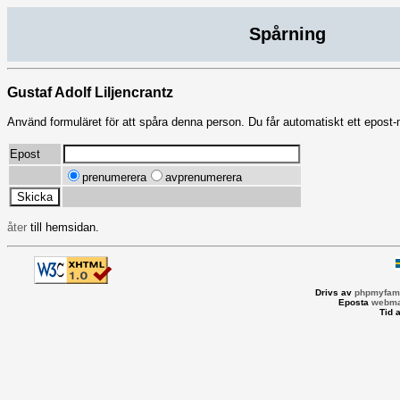
Spårning
Gustaf Adolf Liljencrantz
Använd formuläret för att spåra denna person. Du får automatiskt ett epost
Epost
prenumerera
avprenumerera
åter
till hemsidan.
Drivs av
phpmyfami
Eposta
webma
Tid 