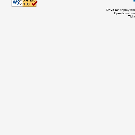
Drivs av
phpmyfami
Eposta
webma
Tid 